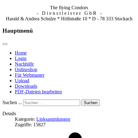
The flying Condors
- D i e n s t l e i s t e r G b R -
Harald & Andrea Schulze * Höllstraße 10 * D - 78 333 Stockach
Hauptmenü
Home
Login
Nachhilfe
Onlineshop
Für Webmaster
Upload
Downloads
PDF-Dateien bearbeiten
Suchen ...
Suchen
Details
Kategorie:
Linksammlungen
Zugriffe: 15827