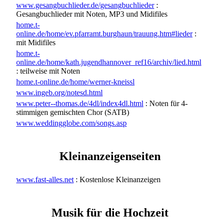
www.gesangbuchlieder.de/gesangbuchlieder
:
Gesangbuchlieder mit Noten, MP3 und Midifiles
home.t-
online.de/home/ev.pfarramt.burghaun/trauung.htm#lieder
:
mit Midifiles
home.t-
online.de/home/kath.jugendhannover_ref16/archiv/lied.html
: teilweise mit Noten
home.t-online.de/home/werner-kneissl
www.ingeb.org/notesd.html
www.peter--thomas.de/4dl/index4dl.html
: Noten für 4-
stimmigen gemischten Chor (SATB)
www.weddingglobe.com/songs.asp
Kleinanzeigenseiten
www.fast-alles.net
: Kostenlose Kleinanzeigen
Musik für die Hochzeit