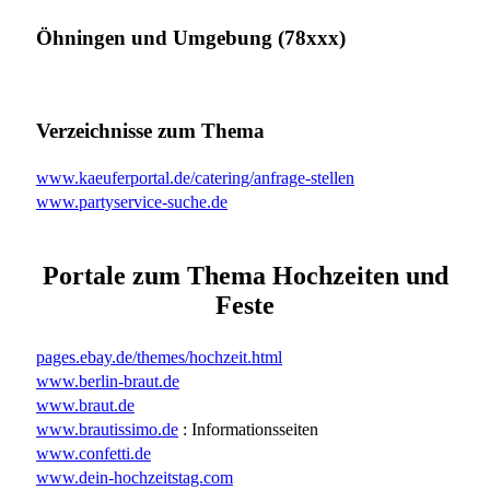
Öhningen und Umgebung (78xxx)
Verzeichnisse zum Thema
www.kaeuferportal.de/catering/anfrage-stellen
www.partyservice-suche.de
Portale zum Thema Hochzeiten und
Feste
pages.ebay.de/themes/hochzeit.html
www.berlin-braut.de
www.braut.de
www.brautissimo.de
: Informationsseiten
www.confetti.de
www.dein-hochzeitstag.com