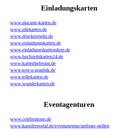
Einladungskarten
www.alacarte-karten.de
www.allekarten.de
www.druckereieltz.de
www.einladungskarten.de
www.einladungskartenshop.de
www.hochzeitskarten24.de
www.kartenlieferant.de
www.text-u-graphik.de
www.tollekarten.de
www.wunderkarten.de
Eventagenturen
www.celebrations.de
www.kaeuferportal.de/eventagentur/anfrage-stellen