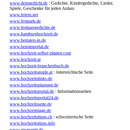
www.deingedicht.de
: Gedichte, Kindergedichte, Lieder,
Spiele, Geschenke für jeden Anlass
www.feiern.net
www.festpark.de
www.festtagsgedichte.de
www.hamburghochzeit.de
www.heiraten-in.de
www.heiratsportal.de
www.hochzeit-selber-planen.com
www.hochzeit.at
www.hochzeit-branchenbuch.de
www.hochzeitsguide.at
: österreichische Seite
www.hochzeitslinks.de
www.hochzeitsplanung.de
www.hochzeitsportal.de
: Informationsseiten
www.hochzeitsportal24.de
www.hochzeitsseite.de
www.hochzeitstage.de
www.hochzeitstipps.ch
: schweizerische Seite
www.hochzeitstipps.info
www.myeventi.de