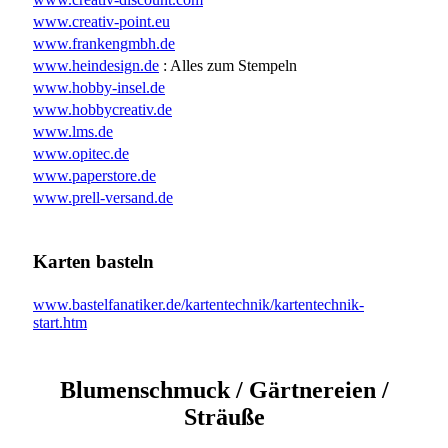
www.creativ-point.eu
www.frankengmbh.de
www.heindesign.de
: Alles zum Stempeln
www.hobby-insel.de
www.hobbycreativ.de
www.lms.de
www.opitec.de
www.paperstore.de
www.prell-versand.de
Karten basteln
www.bastelfanatiker.de/kartentechnik/kartentechnik-
start.htm
Blumenschmuck / Gärtnereien /
Sträuße