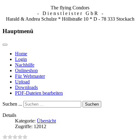
The flying Condors
- D i e n s t l e i s t e r G b R -
Harald & Andrea Schulze * Höllstraße 10 * D - 78 333 Stockach
Hauptmenü
Home
Login
Nachhilfe
Onlineshop
Für Webmaster
Upload
Downloads
PDF-Dateien bearbeiten
Suchen ...
Suchen
Details
Kategorie:
Übersicht
Zugriffe: 12012